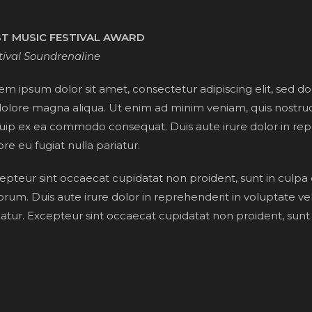
T MUSIC FESTIVAL AWARD
tival Soundrenaline
em ipsum dolor sit amet, consectetur adipiscing elit, sed d
dolore magna aliqua. Ut enim ad minim veniam, quis nostrud 
quip ex ea commodo consequat. Duis aute irure dolor in repr
ore eu fugiat nulla pariatur.
epteur sint occaecat cupidatat non proident, sunt in culpa q
orum. Duis aute irure dolor in reprehenderit in voluptate vel
iatur. Excepteur sint occaecat cupidatat non proident, sunt i