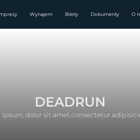
Imprezy
Wynajem
Bilety
Dokumenty
O n
DEADRUN
ipsum, dolor sit amet consectetur adipisicin