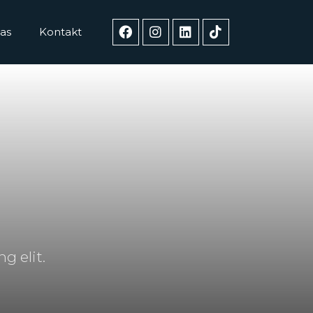
as
Kontakt
g elit.