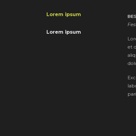
Lorem ipsum
BES
Fes
Lorem ipsum
Lor
et 
ali
dol
Exc
lab
par